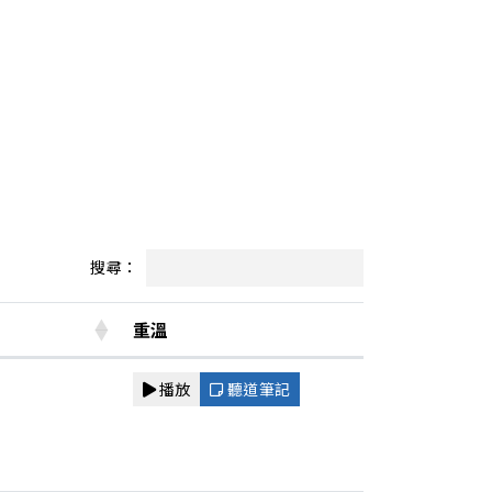
搜尋：
重溫
播放
聽道筆記