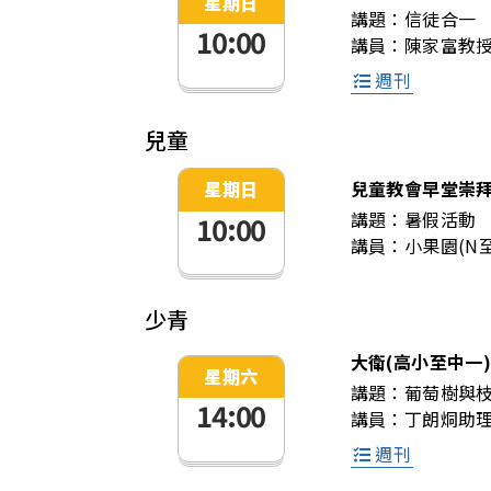
星期日
講題：
信徒合一
10:00
講員：
陳家富教
週刊
兒童
兒童教會早堂崇
星期日
講題：
暑假活動
10:00
講員：
小果園(N至
少青
大衛(高小至中一
星期六
講題：
葡萄樹與
14:00
講員：
丁朗烔助
週刊