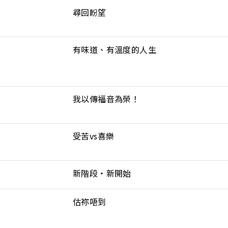
尋回盼望
有味道、有溫度的人生
我以傳福音為榮！
受苦vs喜樂
新階段‧新開始
估祢唔到