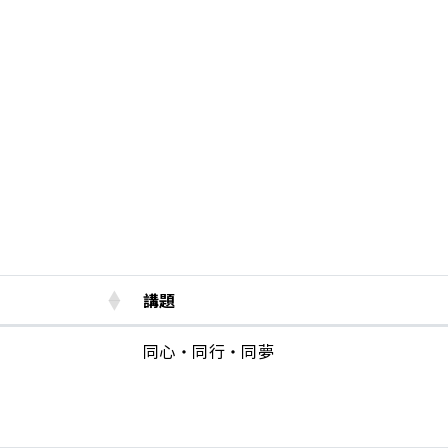
講題
同心‧同行‧同夢