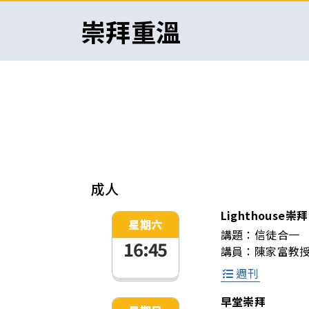
崇拜重溫
成人
Lighthouse崇拜
星期六
講題：
信徒合一
16:45
講員：
陳家富教
週刊
早堂崇拜