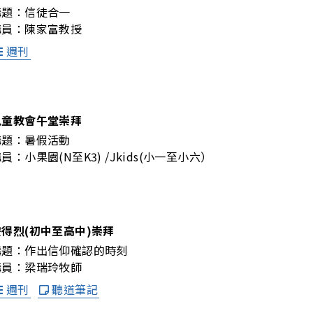
講題：
信徒合一
講員：
陳家富教授
週刊
兒童教會午堂崇拜
講題：
暑假活動
講員：
小果園(N至K3) /Jkids(小一至小六）
安得烈(初中至高中)崇拜
講題：
作出信仰確認的時刻
講員：
梁瑞玲牧師
週刊
聽道筆記