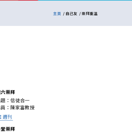
主頁
自己友
崇拜重溫
週六崇拜
講題：
信徒合一
講員：
陳家富教授
週刊
午堂崇拜